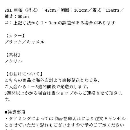
2XL 肩幅（裄丈）：42cm／胸囲：102cm／着丈：114cm／
袖丈：60cm
＃：上記寸法から１～3cmの誤差がある場合があります
【カラー】
ブラック／キャメル
【素材】
アクリル
【お届けについて】
こちらの商品は海外店舗より直接発送となる為、
ご入金から１～3週間前後で発送致します。
3週間以上かかる場合は当ショップからご連絡させて頂きま
す。
◼️注意事項
・タイミングによっては 商品在庫切れにより注文キャンセル
とさせていただく恐れもございますので予めご了承ください