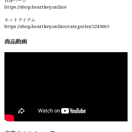
TOPページ
https://shop.heartkey.online
ホットアイテム
https://shop.heartkey.online/categories/5243005
商品動画