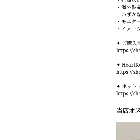
・海外製
わずかな
・モニタ
・イメー
✦ ご購
https://s
✦ Hear
https://s
✦ ホット
https://s
当店オ