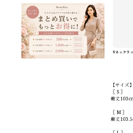
【サイズ
〖 S 〗
着丈103
〖 M 〗
着丈103
〖 L 〗