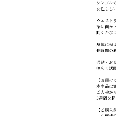
シンプル
女性らし
ウエスト
裾に向か
動くたび
身体に程
長時間の
通勤・お
幅広く活躍
【お届け
本商品は
ご入金から
3週間を
【ご購入
・在庫状