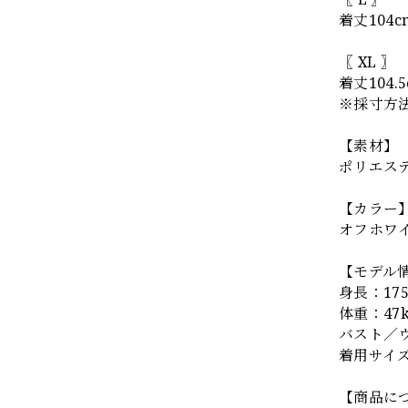
着丈104
〖 XL 〗
着丈104
※採寸方
【素材】
ポリエステ
【カラー
オフホワ
【モデル
身長：175
体重：47k
バスト／ウ
着用サイズ
【商品に