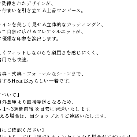
で洗練されたデザインが、
い佇まいを引き立てる上品ワンピース。
ラインを美しく見せる立体的なカッティングと、
って自然に広がるフレアシルエットが、
に優雅な印象を演出します。
よくフィットしながらも窮屈さを感じにくく、
着用でも快適。
食事・式典・フォーマルなシーンまで、
するHeartKeyらしい一着です。
について】
海外倉庫より直接発送となるため、
 1〜3週間前後 を目安に発送いたします。
超える場合は、当ショップよりご連絡いたします。
前にご確認ください】
況により、ご注文後でもキャンセルとなる場合がございます。