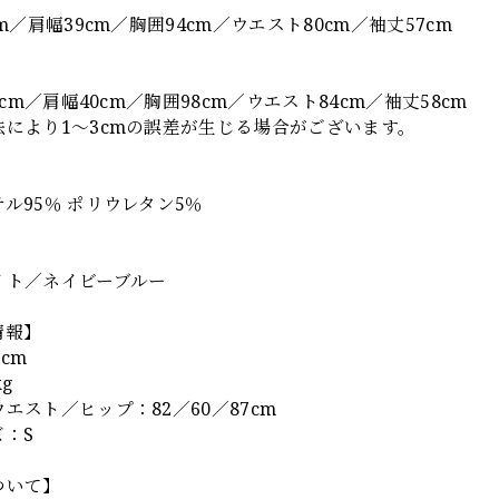
cm／肩幅39cm／胸囲94cm／ウエスト80cm／袖丈57cm
.5cm／肩幅40cm／胸囲98cm／ウエスト84cm／袖丈58cm
法により1〜3cmの誤差が生じる場合がございます。
ル95％ ポリウレタン5％
】
イト／ネイビーブルー
情報】
cm
g
エスト／ヒップ：82／60／87cm
：S
ついて】