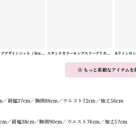
Vネックラップデザインニット（3color） A1008
スタンドカラーロングスリーブリボンブラウス（3color） A1126
❀ もっと素敵なアイテムを
】
cm／肩幅37cm／胸囲86cm／ウエスト72cm／袖丈56cm
.5cm／肩幅38cm／胸囲90cm／ウエスト76cm／袖丈57cm