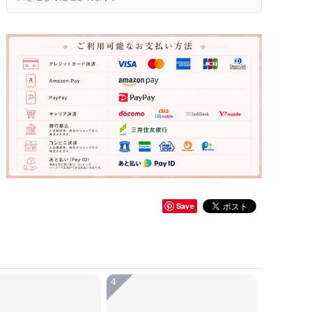
Save
4