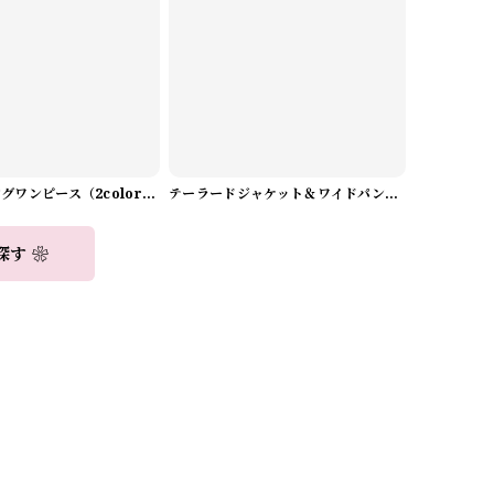
Aラインロングワンピース（2color） A0908
テーラードジャケット＆ワイドパンツスーツwithスカーフ A0987
探す ❀