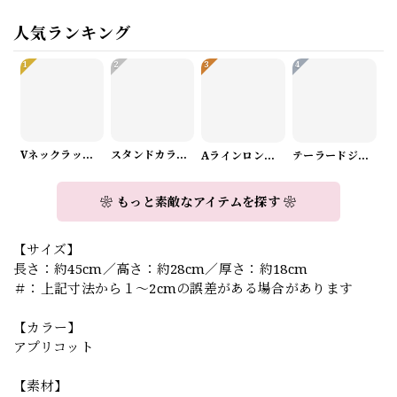
人気ランキング
1
2
3
4
Vネックラップデザインニット（3color） A1008
スタンドカラーロングスリーブリボンブラウス（3color） A1126
Aラインロングワンピース（2color） A0908
テーラードジャケット＆ワイドパンツスーツwithスカーフ A0987
❀ もっと素敵なアイテムを探す ❀
【サイズ】
長さ：約45cm／高さ：約28cm／厚さ：約18cm
＃：上記寸法から１～2cmの誤差がある場合があります
【カラー】
アプリコット
【素材】