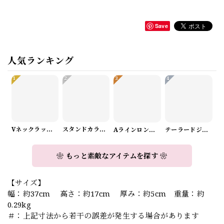
Save
人気ランキング
1
2
3
4
Vネックラップデザインニット（3color） A1008
スタンドカラーロングスリーブリボンブラウス（3color） A1126
Aラインロングワンピース（2color） A0908
テーラードジャケット＆ワイドパンツスーツwithスカーフ A0987
❀ もっと素敵なアイテムを探す ❀
【サイズ】
幅：約37cm 高さ：約17cm 厚み：約5cm 重量：約
0.29kg
＃：上記寸法から若干の誤差が発生する場合があります