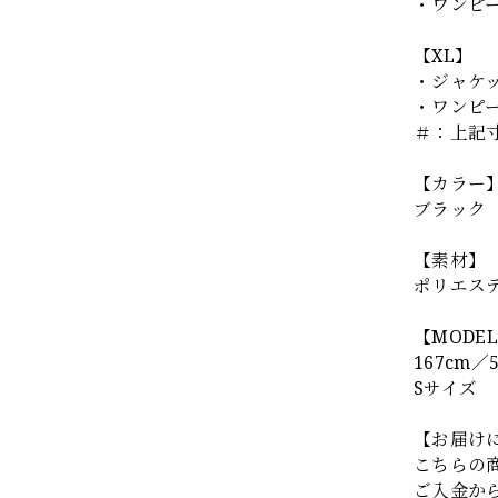
・ワンピース
【XL】
・ジャケット
・ワンピース
＃：上記
【カラー
ブラック
【素材】
ポリエス
【MODE
167cm／5
Sサイズ
【お届け
こちらの
ご入金か