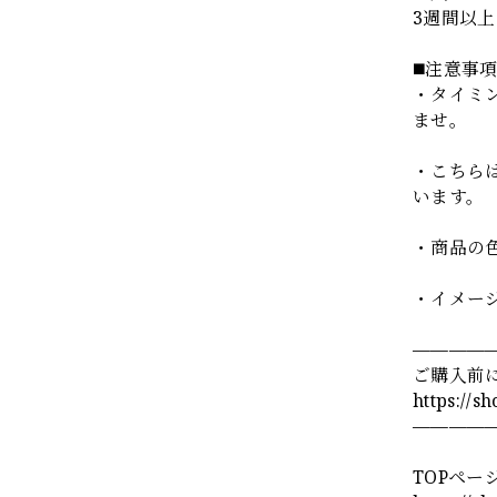
3週間以
◼️注意事
・タイミ
ませ。
・こちら
います。
・商品の
・イメー
————
ご購入前
https://s
————
TOPペー