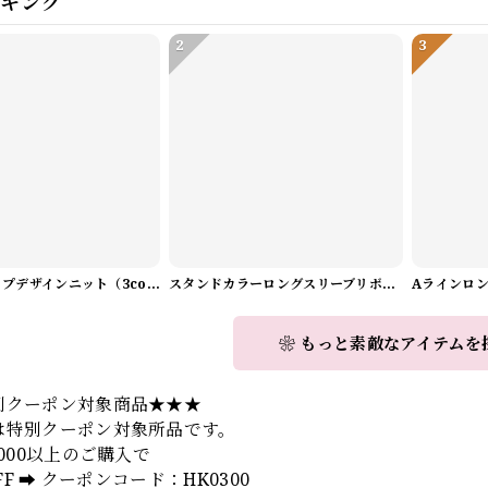
ンキング
2
3
Vネックラップデザインニット（3color） A1008
スタンドカラーロングスリーブリボンブラウス（3color） A1126
❀ もっと素敵なアイテムを
別クーポン対象商品★★★
は特別クーポン対象所品です。
,000以上のご購入で
OFF ➡️ クーポンコード：HK0300