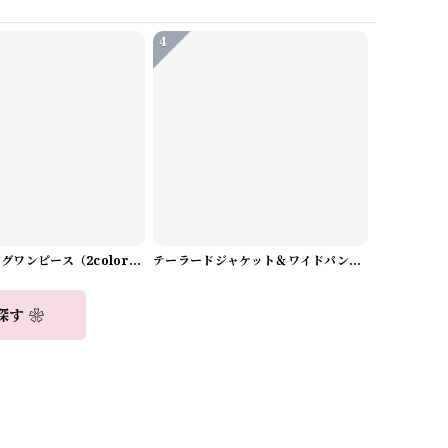
4
Aラインロングワンピース（2color） A0908
テーラードジャケット＆ワイドパンツスーツwithスカーフ A0987
探す ❀