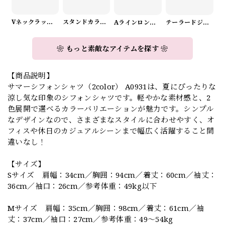
Vネックラップデザインニット（3color） A1008
スタンドカラーロングスリーブリボンブラウス（3color） A1126
Aラインロングワンピース（2color） A0908
テーラードジャケット＆ワイドパンツスーツwithスカーフ A0987
❀ もっと素敵なアイテムを探す ❀
【商品説明】
サマーシフォンシャツ（2color） A0931は、夏にぴったりな
涼し気な印象のシフォンシャツです。軽やかな素材感と、2
色展開で選べるカラーバリエーションが魅力です。シンプル
なデザインなので、さまざまなスタイルに合わせやすく、オ
フィスや休日のカジュアルシーンまで幅広く活躍すること間
違いなし！
【サイズ】
Sサイズ 肩幅：34cm／胸囲：94cm／着丈：60cm／袖丈：
36cm／袖口：26cm／参考体重：49kg以下
Mサイズ 肩幅：35cm／胸囲：98cm／着丈：61cm／袖
丈：37cm／袖口：27cm／参考体重：49～54kg