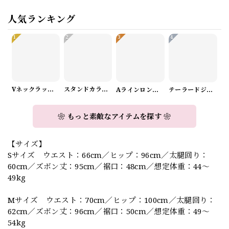
人気ランキング
1
2
3
4
Vネックラップデザインニット（3color） A1008
スタンドカラーロングスリーブリボンブラウス（3color） A1126
Aラインロングワンピース（2color） A0908
テーラードジャケット＆ワイドパンツスーツwithスカーフ A0987
❀ もっと素敵なアイテムを探す ❀
【サイズ】
Sサイズ ウエスト：66cm／ヒップ：96cm／太腿回り：
60cm／ズボン丈：95cm／裾口：48cm／想定体重：44～
49kg
Mサイズ ウエスト：70cm／ヒップ：100cm／太腿回り：
62cm／ズボン丈：96cm／裾口：50cm／想定体重：49～
54kg