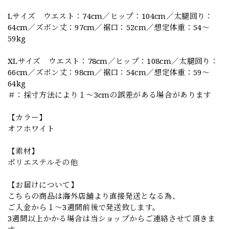
Lサイズ ウエスト：74cm／ヒップ：104cm／太腿回り：
64cm／ズボン丈：97cm／裾口：52cm／想定体重：54～
59kg
XLサイズ ウエスト：78cm／ヒップ：108cm／太腿回り：
66cm／ズボン丈：98cm／裾口：54cm／想定体重：59～
64kg
＃：採寸方法により１～3cmの誤差がある場合があります
【カラー】
オフホワイト
【素材】
ポリエステルその他
【お届けについて】
こちらの商品は海外店舗より直接発送となる為、
ご入金から１～3週間前後で発送致します。
3週間以上かかる場合は当ショップからご連絡させて頂きま