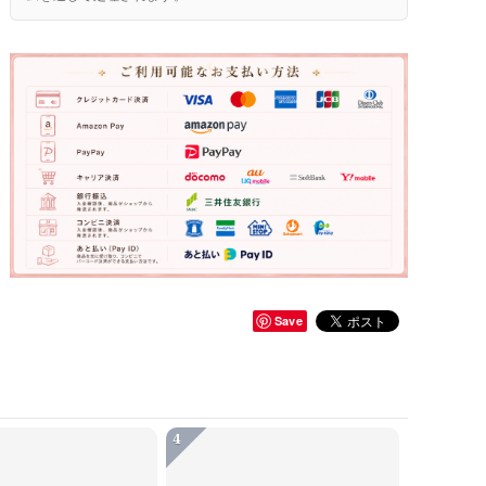
Save
4