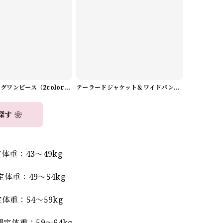
Aラインロングワンピース（2color） A0908
テーラードジャケット＆ワイドパンツスーツwithスカーフ A0987
探す ❀
体重：43～49kg
体重：49～54kg
体重：54～59kg
定体重：59～64kg