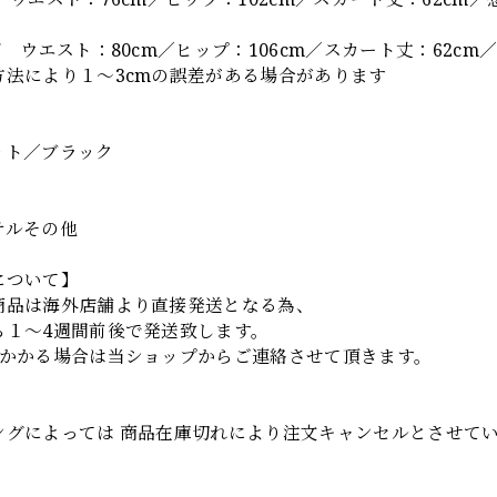
ズ ウエスト：80cm／ヒップ：106cm／スカート丈：62cm／
方法により１～3cmの誤差がある場合があります
】
ット／ブラック
テルその他
について】
商品は海外店舗より直接発送となる為、
ら１～4週間前後で発送致します。
上かかる場合は当ショップからご連絡させて頂きます。
項
ングによっては 商品在庫切れにより注文キャンセルとさせて