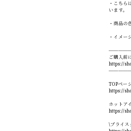
・こちら
います。
・商品の
・イメー
————
ご購入前
https://s
————
TOPペー
https://s
ホットア
https://s
\プライス
https://s