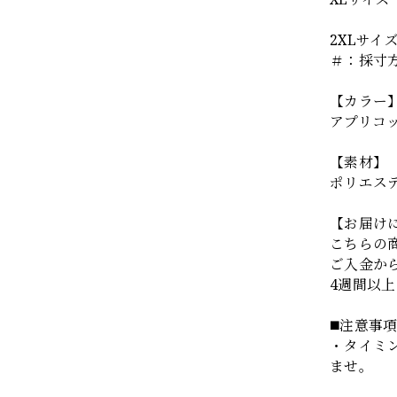
2XLサイ
＃：採寸
【カラー
アプリコ
【素材】
ポリエス
【お届け
こちらの
ご入金か
4週間以
◼️注意事
・タイミ
ませ。