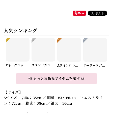
Save
人気ランキング
1
2
3
4
Vネックラップデザインニット（3color） A1008
スタンドカラーロングスリーブリボンブラウス（3color） A1126
Aラインロングワンピース（2color） A0908
テーラードジャケット＆ワイドパンツスーツwithスカーフ A0987
❀ もっと素敵なアイテムを探す ❀
【サイズ】
Sサイズ 肩幅：35cm／胸囲：83～86cm／ウエストライ
ン：72cm／着丈：58cm／袖丈：56cm