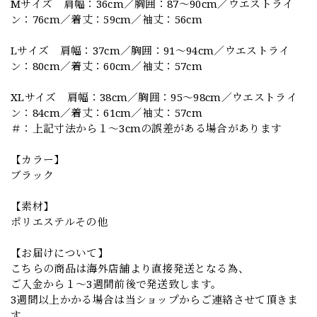
Mサイズ 肩幅：36cm／胸囲：87～90cm／ウエストライ
ン：76cm／着丈：59cm／袖丈：56cm
Lサイズ 肩幅：37cm／胸囲：91～94cm／ウエストライ
ン：80cm／着丈：60cm／袖丈：57cm
XLサイズ 肩幅：38cm／胸囲：95～98cm／ウエストライ
ン：84cm／着丈：61cm／袖丈：57cm
＃：上記寸法から１～3cmの誤差がある場合があります
【カラー】
ブラック
【素材】
ポリエステルその他
【お届けについて】
こちらの商品は海外店舗より直接発送となる為、
ご入金から１～3週間前後で発送致します。
3週間以上かかる場合は当ショップからご連絡させて頂きま
す。