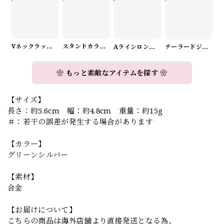
Vネックラップデザインニット（3color） A1008
スタンドカラーロングスリーブリボンブラウス（3color） A1126
Aラインロングワンピース（2color） A0908
テーラードジャケット＆ワイドパンツスーツwithスカーフ A0987
❀ もっと素敵なアイテムを探す ❀
【サイズ】
長さ：約5.6cm 幅：約4.8cm 重量：約15g
＃：若干の誤差が発生する場合があります
【カラー】
グリーンシルバー
【素材】
合金
【お届けについて】
こちらの商品は海外店舗より直接発送となる為、