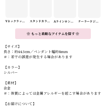
Vネックラップデザインニット（3color） A1008
スタンドカラーロングスリーブリボンブラウス（3color） A1126
Aラインロングワンピース（2color） A0908
テーラードジャケット＆ワイドパンツスーツwithスカーフ A0987
❀ もっと素敵なアイテムを探す ❀
【サイズ】
長さ：約44.5cm／ペンダント幅約8mm
＃：若干の誤差が発生する場合があります
【カラー】
シルバー
【素材】
合金
＃：体質によっては金属アレルギーを起こす場合があります
【お届けについて】