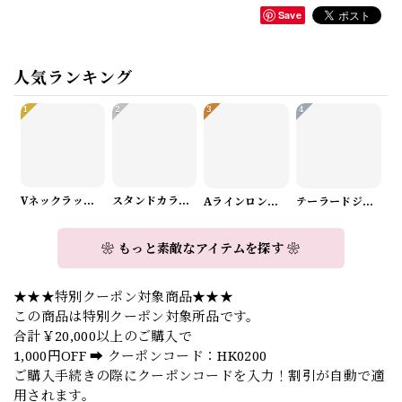
Save
人気ランキング
1
2
3
4
Vネックラップデザインニット（3color） A1008
スタンドカラーロングスリーブリボンブラウス（3color） A1126
Aラインロングワンピース（2color） A0908
テーラードジャケット＆ワイドパンツスーツwithスカーフ A0987
❀ もっと素敵なアイテムを探す ❀
★★★特別クーポン対象商品★★★
この商品は特別クーポン対象所品です。
合計￥20,000以上のご購入で
1,000円OFF ➡️ クーポンコード：HK0200
ご購入手続きの際にクーポンコードを入力！割引が自動で適
用されます。