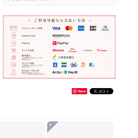
Save
4