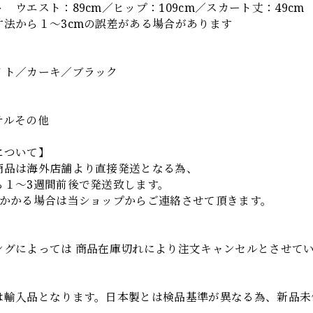
 ウエスト：89cm／ヒップ：109cm／スカート丈：49cm
寸法から１～3cmの誤差がある場合があります
】
イト／カーキ／ブラック
テルその他
について】
商品は海外店舗より直接発送となる為、
ら１～3週間前後で発送致します。
上かかる場合は当ショップからご連絡させて頂きます。
項
ングによっては 商品在庫切れにより注文キャンセルとさせて
は輸入品となります。日本製とは検品基準が異なる為、新品未