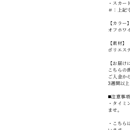
・スカート
＃：上記
【カラー
オフホワ
【素材】
ポリエス
【お届け
こちらの
ご入金か
3週間以
◼️注意事
・タイミ
ませ。
・こちら
います。