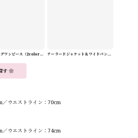
Aラインロングワンピース（2color） A0908
テーラードジャケット＆ワイドパンツスーツwithスカーフ A0987
探す ❀
cm／ウエストライン：70cm
cm／ウエストライン：74cm