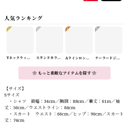
人気ランキング
1
2
3
4
Vネックラップデザインニット（3color） A1008
スタンドカラーロングスリーブリボンブラウス（3color） A1126
Aラインロングワンピース（2color） A0908
テーラードジャケット＆ワイドパンツスーツwithスカーフ A0987
❀ もっと素敵なアイテムを探す ❀
【サイズ】
Sサイズ
・シャツ 肩幅：34cm／胸囲：88cm／着丈：61m／袖
丈：56cm／ウエストライン：84cm
・スカート ウエスト：66cm／ヒップ：90cm／スカート
丈：74cm