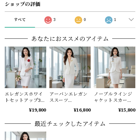
ショップの評価
すべて
3
0
1
あなたにおススメのアイテム
エレガンスホワイ
アーバンエレガン
ノーブルラインジ
トセットアップ3点
ススーツ
ャケットスカート
セット（コサージ
（4color） A1210
セット（4color）
¥19,800
¥16,800
¥15,800
ュ付き） A1204
A1224
最近チェックしたアイテム