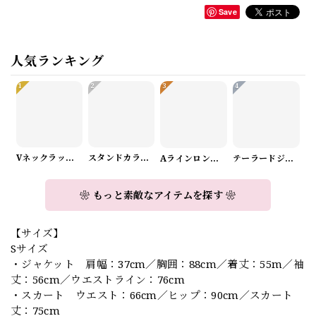
Save
人気ランキング
1
2
3
4
Vネックラップデザインニット（3color） A1008
スタンドカラーロングスリーブリボンブラウス（3color） A1126
Aラインロングワンピース（2color） A0908
テーラードジャケット＆ワイドパンツスーツwithスカーフ A0987
❀ もっと素敵なアイテムを探す ❀
【サイズ】
Sサイズ
・ジャケット 肩幅：37cm／胸囲：88cm／着丈：55m／袖
丈：56cm／ウエストライン：76cm
・スカート ウエスト：66cm／ヒップ：90cm／スカート
丈：75cm