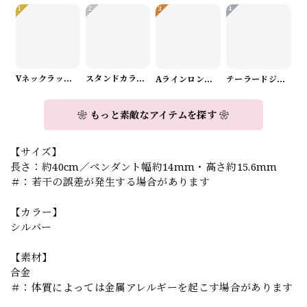
1
2
3
4
Vネックラップデザインニット（3color） A1008
スタンドカラーロングスリーブリボンブラウス（3color） A1126
Aラインロングワンピース（2color） A0908
テーラードジャケット＆ワイドパンツスーツwithスカーフ A0987
❀ もっと素敵なアイテムを探す ❀
【サイズ】
長さ：約40cm／ペンダント幅約14mm・高さ約15.6mm
＃：若干の誤差が発生する場合があります
【カラー】
シルバー
【素材】
合金
＃：体質によっては金属アレルギーを起こす場合があります