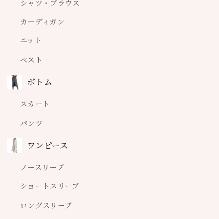
シャツ・ブラウス
カーディガン
ニット
ベスト
ボトム
スカート
シルバーハートネックレス A0659
¥4,980
パンツ
ワンピース
種類
ノースリーブ
ショートスリーブ
【ご購入前の重要事項（ABOUTページ）のご確認】
ロングスリーブ