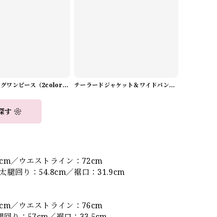
Aラインロングワンピース（2color） A0908
テーラードジャケット＆ワイドパンツスーツwithスカーフ A0987
探す ❀
9cm／ウエストライン：72cm
腿回り：54.8cm／裾口：31.9cm
5cm／ウエストライン：76cm
回り：57cm／裾口：33.5cm