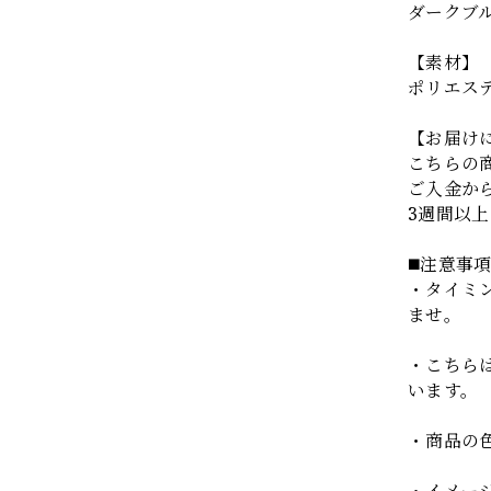
ダークブ
【素材】
ポリエス
【お届け
こちらの
ご入金か
3週間以
◼️注意事
・タイミ
ませ。
・こちら
います。
・商品の
・イメー