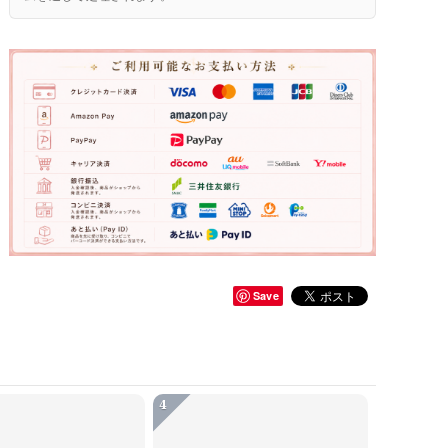
Save
4