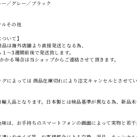
ルー／グレー／ブラック
テルその他
について】
商品は海外店舗より直接発送となる為、
ら１～3週間前後で発送致します。
上かかる場合は当ショップからご連絡させて頂きます。
項
ングによっては 商品在庫切れにより注文キャンセルとさせて
は輸入品となります。日本製とは検品基準が異なる為、新品未
色味は、お手持ちのスマートフォンの画面によって実物と若干
ジ違いやサイズ等、お客様都合による交換、返品、キャンセル