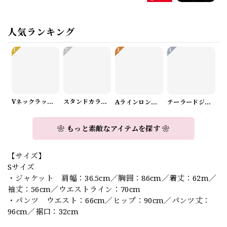
人気ランキング
1
2
3
4
Vネックラップデザインニット（3color） A1008
スタンドカラーロングスリーブリボンブラウス（3color） A1126
Aラインロングワンピース（2color） A0908
テーラードジャケット＆ワイドパンツスーツwithスカーフ A0987
❀ もっと素敵なアイテムを探す ❀
【サイズ】
Sサイズ
・ジャケット 肩幅：36.5cm／胸囲：86cm／着丈：62m／
袖丈：56cm／ウエストライン：70cm
・パンツ ウエスト：66cm／ヒップ：90cm／パンツ丈：
96cm／裾口：32cm