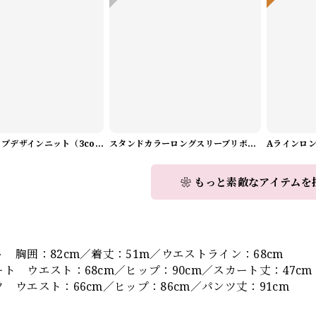
Vネックラップデザインニット（3color） A1008
スタンドカラーロングスリーブリボンブラウス（3color） A1126
❀ もっと素敵なアイテムを
】
胸囲：82cm／着丈：51m／ウエストライン：68cm
 ウエスト：68cm／ヒップ：90cm／スカート丈：47cm
ウエスト：66cm／ヒップ：86cm／パンツ丈：91cm