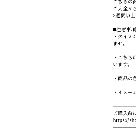
こちらの
ご入金か
3週間以
◼️注意事
・タイミ
ませ。
・こちら
います。
・商品の
・イメー
————
ご購入前
https://s
————