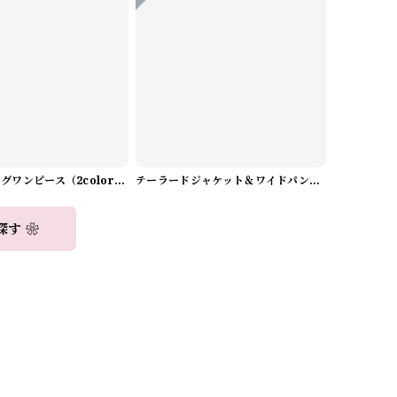
Aラインロングワンピース（2color） A0908
テーラードジャケット＆ワイドパンツスーツwithスカーフ A0987
探す ❀