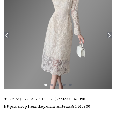
エレガントレースワンピース（2color） A0890
https://shop.heartkey.online/items/84445900