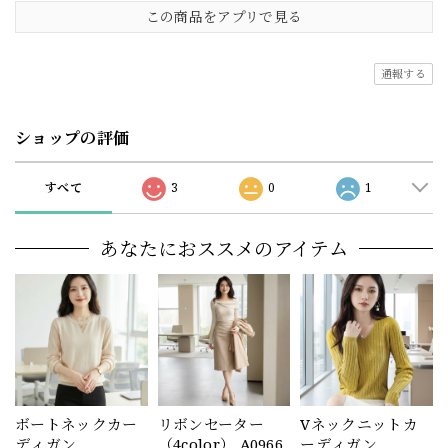
この商品をアプリで見る
通報する
ショップの評価
すべて
3
0
1
あなたにおススメのアイテム
ボートネックカー
リボンセーター
Vネックニットカ
ディガン
（4color） A0966
ーディガン