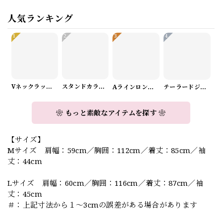
人気ランキング
1
2
3
4
Vネックラップデザインニット（3color） A1008
スタンドカラーロングスリーブリボンブラウス（3color） A1126
Aラインロングワンピース（2color） A0908
テーラードジャケット＆ワイドパンツスーツwithスカーフ A0987
❀ もっと素敵なアイテムを探す ❀
【サイズ】
Mサイズ 肩幅：59cm／胸囲：112cm／着丈：85cm／袖
丈：44cm
Lサイズ 肩幅：60cm／胸囲：116cm／着丈：87cm／袖
丈：45cm
＃：上記寸法から１～3cmの誤差がある場合があります