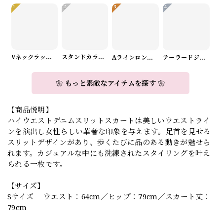
1
2
3
4
Vネックラップデザインニット（3color） A1008
スタンドカラーロングスリーブリボンブラウス（3color） A1126
Aラインロングワンピース（2color） A0908
テーラードジャケット＆ワイドパンツスーツwithスカーフ A0987
❀ もっと素敵なアイテムを探す ❀
【商品悦明】
ハイウエストデニムスリットスカートは美しいウエストライ
ンを演出し女性らしい華奢な印象を与えます。足首を見せる
スリットデザインがあり、歩くたびに品のある動きが魅せら
れます。カジュアルな中にも洗練されたスタイリングを叶え
られる一枚です。
【サイズ】
Sサイズ ウエスト：64cm／ヒップ：79cm／スカート丈：
79cm