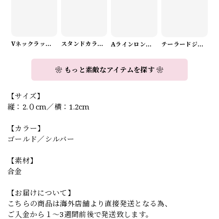
Vネックラップデザインニット（3color） A1008
スタンドカラーロングスリーブリボンブラウス（3color） A1126
Aラインロングワンピース（2color） A0908
テーラードジャケット＆ワイドパンツスーツwithスカーフ A0987
❀ もっと素敵なアイテムを探す ❀
【サイズ】
縦：2.０cm／横：1.2cm
【カラー】
ゴールド／シルバー
【素材】
合金
【お届けについて】
こちらの商品は海外店舗より直接発送となる為、
ご入金から１～3週間前後で発送致します。