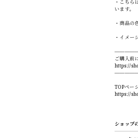
・こちら
います。
・商品の
・イメー
————
ご購入前
https://s
————
TOPペー
https://s
ショップ