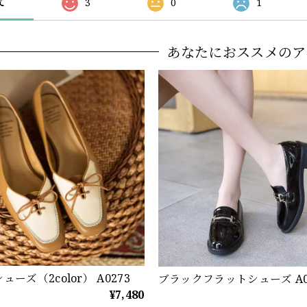
て
3
0
1
あなたにおススメのア
ーズ（2color） A0273
ブラックフラットシューズ A0
¥7,480