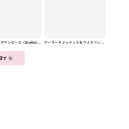
Aラインロングワンピース（2color） A0908
テーラードジャケット＆ワイドパンツスーツwithスカーフ A0987
探す ❀