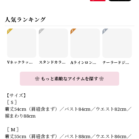
人気ランキング
1
2
3
4
Vネックラップデザインニット（3color） A1008
スタンドカラーロングスリーブリボンブラウス（3color） A1126
Aラインロングワンピース（2color） A0908
テーラードジャケット＆ワイドパンツスーツwithスカーフ A0987
❀ もっと素敵なアイテムを探す ❀
【サイズ】
〖 S 〗
着丈54cm（肩紐含まず）／バスト84cm／ウエスト82cm／
裾まわり88cm
〖 M 〗
着丈55cm（肩紐含まず）／バスト88cm／ウエスト86cm／