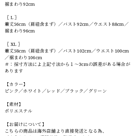
裾まわり92cm
〖 L 〗
着丈56cm（肩紐含まず）／バスト92cm／ウエスト88cm／
裾まわり96cm
〖 XL 〗
着丈58cm（肩紐含まず）／バスト102cm／ウエスト100cm
／裾まわり106cm
＃：採寸方法によ上記寸法から１～3cmの誤差がある場合が
あります
【カラー】
ピンク／ホワイト／レッド／ブラック／グリーン
【素材】
ポリエステル
【お届けについて】
こちらの商品は海外店舗より直接発送となる為、