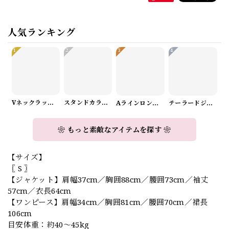
人気ランキング
1
2
3
4
Vネックラップデザインニット（3color） A1008
スタンドカラーロングスリーブリボンブラウス（3color） A1126
Aラインロングワンピース（2color） A0908
テーラードジャケット＆ワイドパンツスーツwithスカーフ A0987
❀ もっと素敵なアイテムを探す ❀
【サイズ】
〖 S 〗
【ジャケット】肩幅37cm／胸囲88cm／腰囲73cm／袖丈
57cm／衣長64cm
【ワンピース】肩幅34cm／胸囲81cm／腰囲70cm／裙長
106cm
目安体重：約40〜45kg