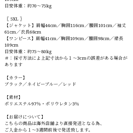
目安体重：約70〜75kg
〖 5XL 〗
【ジャケット】肩幅44cm／胸囲116cm／腰囲101cm／袖丈
61cm／衣長68cm
【ワンピース】肩幅41cm／胸囲109cm／腰囲98cm／裙長
109cm
目安体重：約75〜80kg
＃：採寸方法によ上記寸法から１～3cmの誤差がある場合が
あります
【カラー】
ブラック／ネイビーブルー／レッド
【素材】
ポリエステル97％・ポリウレタン3％
【お届けについて】
こちらの商品は海外店舗より直接発送となる為、
ご入金から１～3週間前後で発送致します。