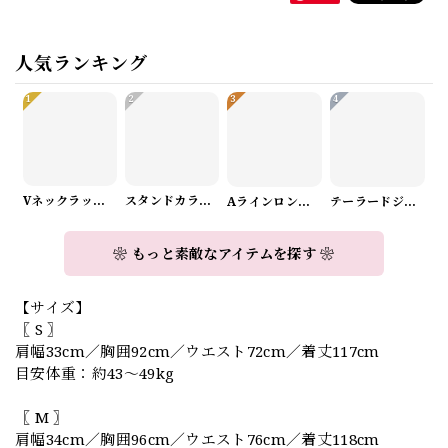
人気ランキング
1
2
3
4
Vネックラップデザインニット（3color） A1008
スタンドカラーロングスリーブリボンブラウス（3color） A1126
Aラインロングワンピース（2color） A0908
テーラードジャケット＆ワイドパンツスーツwithスカーフ A0987
❀ もっと素敵なアイテムを探す ❀
【サイズ】
〖 S 〗
肩幅33cm／胸囲92cm／ウエスト72cm／着丈117cm
目安体重：約43〜49kg
〖 M 〗
肩幅34cm／胸囲96cm／ウエスト76cm／着丈118cm