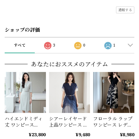
通報する
ショップの評価
すべて
3
0
1
あなたにおススメのアイテム
ハイエンドミディ
シアーレイヤード
フローラル ラップ
丈 ワンピース
上品ワンピース レ
ワンピース レディ
（3color） A1078
ディース ディープ
ース 花柄 ミモレ丈
¥23,800
¥9,480
¥8,980
ブルー A1234
エレガント A1235