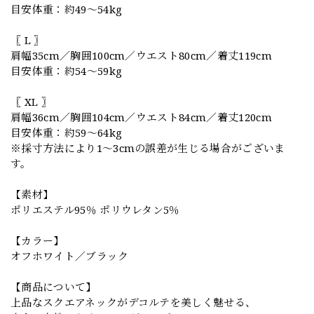
目安体重：約49〜54kg
〖 L 〗
肩幅35cm／胸囲100cm／ウエスト80cm／着丈119cm
目安体重：約54〜59kg
〖 XL 〗
肩幅36cm／胸囲104cm／ウエスト84cm／着丈120cm
目安体重：約59〜64kg
※採寸方法により1〜3cmの誤差が生じる場合がございま
す。
【素材】
ポリエステル95％ ポリウレタン5％
【カラー】
オフホワイト／ブラック
【商品について】
上品なスクエアネックがデコルテを美しく魅せる、