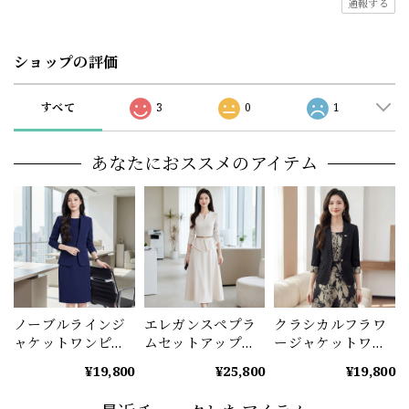
通報する
ショップの評価
すべて
3
0
1
あなたにおススメのアイテム
ノーブルラインジ
エレガンスペプラ
クラシカルフラワ
ャケットワンピー
ムセットアップ
ージャケットワン
スセット
ベルト付
ピース A1226
¥19,800
¥25,800
¥19,800
（4color） A1222
（2color） A1225