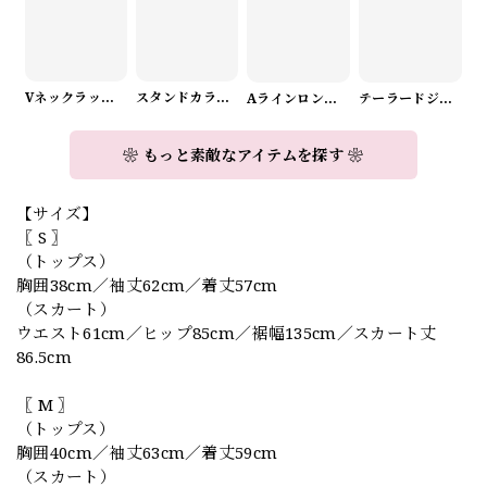
Vネックラップデザインニット（3color） A1008
スタンドカラーロングスリーブリボンブラウス（3color） A1126
Aラインロングワンピース（2color） A0908
テーラードジャケット＆ワイドパンツスーツwithスカーフ A0987
❀ もっと素敵なアイテムを探す ❀
【サイズ】
〖 S 〗
（トップス）
胸囲38cm／袖丈62cm／着丈57cm
（スカート）
ウエスト61cm／ヒップ85cm／裾幅135cm／スカート丈
86.5cm
〖 M 〗
（トップス）
胸囲40cm／袖丈63cm／着丈59cm
（スカート）