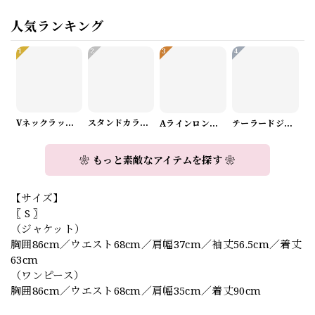
人気ランキング
1
2
3
4
Vネックラップデザインニット（3color） A1008
スタンドカラーロングスリーブリボンブラウス（3color） A1126
Aラインロングワンピース（2color） A0908
テーラードジャケット＆ワイドパンツスーツwithスカーフ A0987
❀ もっと素敵なアイテムを探す ❀
【サイズ】
〖 S 〗
（ジャケット）
胸囲86cm／ウエスト68cm／肩幅37cm／袖丈56.5cm／着丈
63cm
（ワンピース）
胸囲86cm／ウエスト68cm／肩幅35cm／着丈90cm