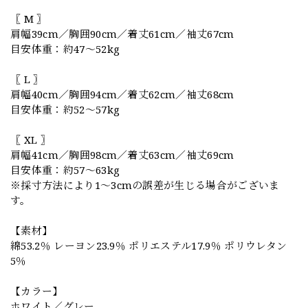
〖 M 〗
肩幅39cm／胸囲90cm／着丈61cm／袖丈67cm
目安体重：約47〜52kg
〖 L 〗
肩幅40cm／胸囲94cm／着丈62cm／袖丈68cm
目安体重：約52〜57kg
〖 XL 〗
肩幅41cm／胸囲98cm／着丈63cm／袖丈69cm
目安体重：約57〜63kg
※採寸方法により1〜3cmの誤差が生じる場合がございま
す。
【素材】
綿53.2％ レーヨン23.9％ ポリエステル17.9％ ポリウレタン
5％
【カラー】
ホワイト／グレー