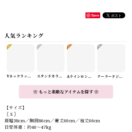
Save
人気ランキング
1
2
3
4
Vネックラップデザインニット（3color） A1008
スタンドカラーロングスリーブリボンブラウス（3color） A1126
Aラインロングワンピース（2color） A0908
テーラードジャケット＆ワイドパンツスーツwithスカーフ A0987
❀ もっと素敵なアイテムを探す ❀
【サイズ】
〖 S 〗
肩幅38cm／胸囲86cm／着丈60cm／袖丈66cm
目安体重：約40〜47kg