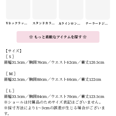
Vネックラップデザインニット（3color） A1008
スタンドカラーロングスリーブリボンブラウス（3color） A1126
Aラインロングワンピース（2color） A0908
テーラードジャケット＆ワイドパンツスーツwithスカーフ A0987
❀ もっと素敵なアイテムを探す ❀
【サイズ】
〖 S 〗
肩幅31.5cm／胸囲76cm／ウエスト62cm／着丈120.5cm
〖 M 〗
肩幅32.5cm／胸囲80cm／ウエスト66cm／着丈122cm
〖 L 〗
肩幅33.5cm／胸囲84cm／ウエスト70cm／着丈123.5cm
※ショールは付属品のためサイズ表記はございません。
※採寸方法により1〜3cmの誤差が生じる場合がございま
す。