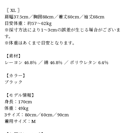
〖 XL 〗
肩幅37.5cm／胸囲88cm／着丈60cm／袖丈68cm
目安体重：約57〜62kg
※採寸方法により1〜3cmの誤差が生じる場合がございま
す。
※体重はあくまで目安となります。
【素材】
レーヨン 46.8％ ／ 綿 46.8％ ／ ポリウレタン 6.4％
【カラー】
ブラック
【モデル情報】
身長：170cm
体重：49kg
3サイズ：80cm／60cm／90cm
着用サイズ：M