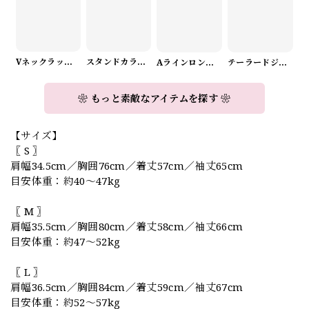
Vネックラップデザインニット（3color） A1008
スタンドカラーロングスリーブリボンブラウス（3color） A1126
Aラインロングワンピース（2color） A0908
テーラードジャケット＆ワイドパンツスーツwithスカーフ A0987
❀ もっと素敵なアイテムを探す ❀
【サイズ】
〖 S 〗
肩幅34.5cm／胸囲76cm／着丈57cm／袖丈65cm
目安体重：約40〜47kg
〖 M 〗
肩幅35.5cm／胸囲80cm／着丈58cm／袖丈66cm
目安体重：約47〜52kg
〖 L 〗
肩幅36.5cm／胸囲84cm／着丈59cm／袖丈67cm
目安体重：約52〜57kg