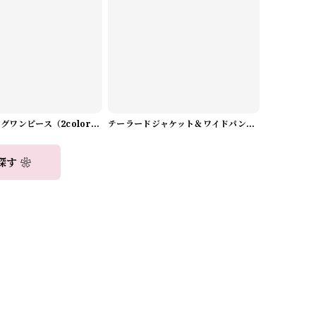
Aラインロングワンピース（2color） A0908
テーラードジャケット＆ワイドパンツスーツwithスカーフ A0987
探す ❀