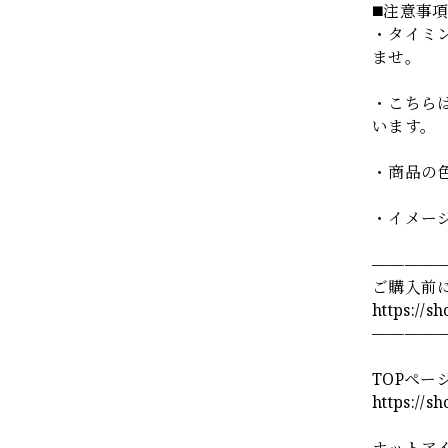
◼️注意事
・タイミ
ませ。
・こちら
います。
・商品の
・イメー
————
ご購入前
https://s
————
TOPペー
https://s
ホットア