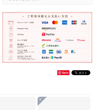
Save
4