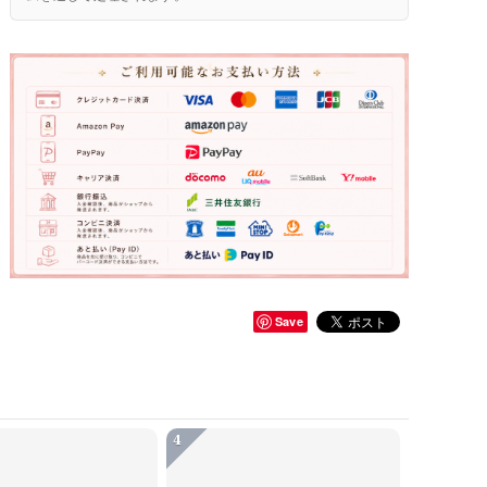
Save
4