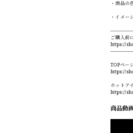
・商品の
・イメー
————
ご購入前
https://s
————
TOPペー
https://s
ホットア
https://s
商品動