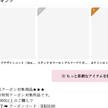
ンキング
2
3
Vネックラップデザインニット（3color） A1008
スタンドカラーロングスリーブリボンブラウス（3color） A1126
❀ もっと素敵なアイテムを
別クーポン対象商品★★★
は特別クーポン対象所品です。
,000以上のご購入で
OFF ➡️ クーポンコード：HK0200