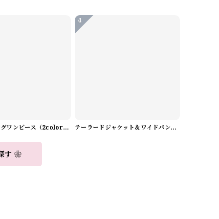
4
Aラインロングワンピース（2color） A0908
テーラードジャケット＆ワイドパンツスーツwithスカーフ A0987
探す ❀