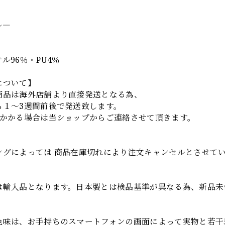
】
ル―
ル96％・PU4％
について】
商品は海外店舗より直接発送となる為、
ら１～3週間前後で発送致します。
上かかる場合は当ショップからご連絡させて頂きます。
項
ングによっては 商品在庫切れにより注文キャンセルとさせて
は輸入品となります。日本製とは検品基準が異なる為、新品未
色味は、お手持ちのスマートフォンの画面によって実物と若干