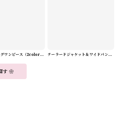
Aラインロングワンピース（2color） A0908
テーラードジャケット＆ワイドパンツスーツwithスカーフ A0987
探す ❀