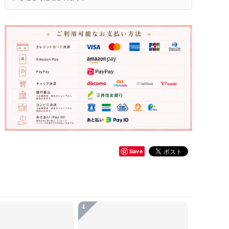
Save
4