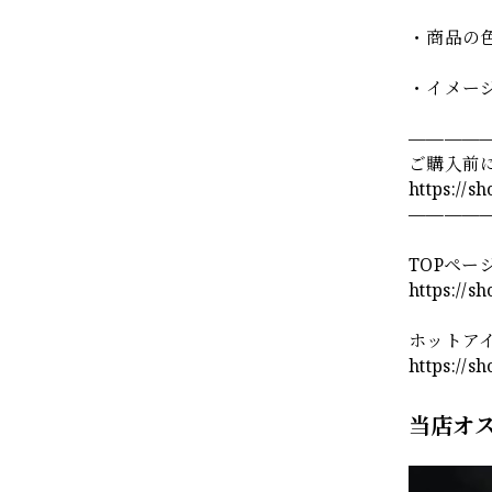
・商品の
・イメー
————
ご購入前
https://s
————
TOPペー
https://s
ホットア
https://s
当店オ