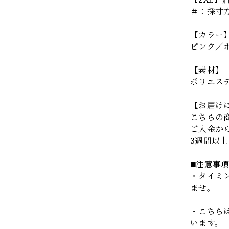
＃：採寸
【カラー
ピンク／
【素材】
ポリエス
【お届け
こちらの
ご入金か
3週間以
◼️注意事
・タイミ
ませ。
・こちら
います。