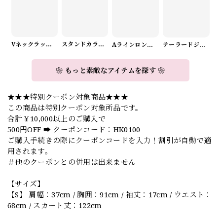
Vネックラップデザインニット（3color） A1008
スタンドカラーロングスリーブリボンブラウス（3color） A1126
Aラインロングワンピース（2color） A0908
テーラードジャケット＆ワイドパンツスーツwithスカーフ A0987
❀ もっと素敵なアイテムを探す ❀
★★★特別クーポン対象商品★★★
この商品は特別クーポン対象所品です。
合計￥10,000以上のご購入で
500円OFF ➡️ クーポンコード：HK0100
ご購入手続きの際にクーポンコードを入力！割引が自動で適
用されます。
＃他のクーポンとの併用は出来ません
【サイズ】
【S】 肩幅：37cm / 胸囲：91cm / 袖丈：17cm / ウエスト：
68cm / スカート丈：122cm