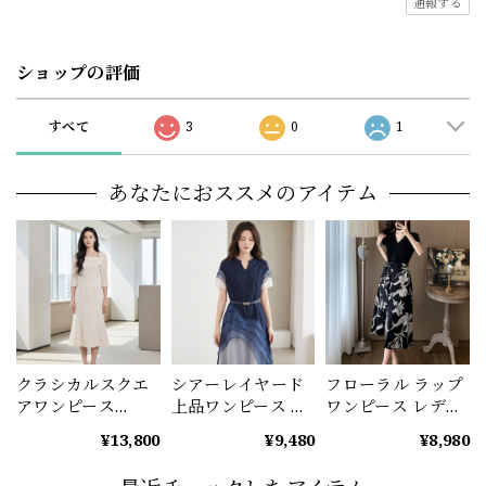
通報する
ショップの評価
すべて
3
0
1
あなたにおススメのアイテム
クラシカルスクエ
シアーレイヤード
フローラル ラップ
アワンピース
上品ワンピース レ
ワンピース レディ
（2color） A1195
ディース ディープ
ース 花柄 ミモレ丈
¥13,800
¥9,480
¥8,980
ブルー A1234
エレガント A1235