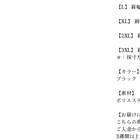
【L】 肩幅：
【XL】 肩幅
【2XL】 肩
【3XL】 肩
＃：採寸
【カラー
ブラック
【素材】
ポリエス
【お届け
こちらの
ご入金か
3週間以