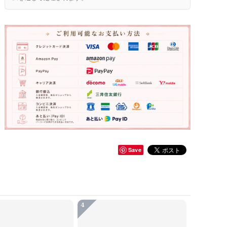
Save
4