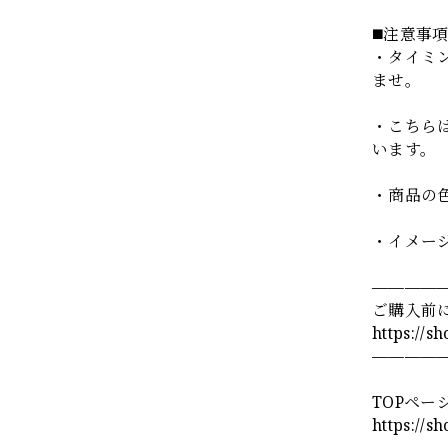
◼️注意事
・タイミ
ませ。
・こちら
います。
・商品の
・イメー
————
ご購入前
https://s
————
TOPペー
https://s