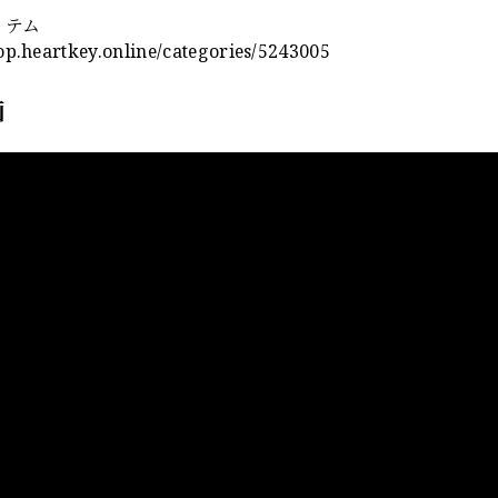
イテム
hop.heartkey.online/categories/5243005
画