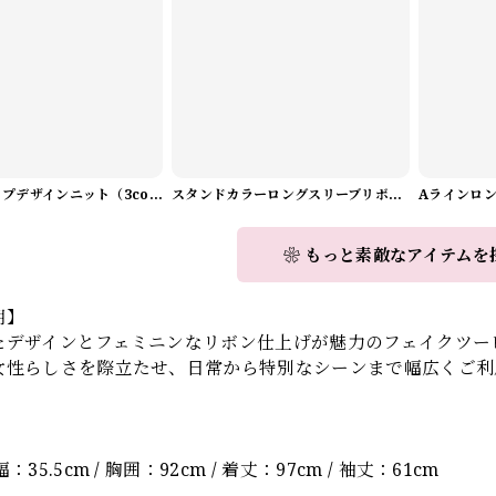
Vネックラップデザインニット（3color） A1008
スタンドカラーロングスリーブリボンブラウス（3color） A1126
❀ もっと素敵なアイテムを
明】
たデザインとフェミニンなリボン仕上げが魅力のフェイクツーピ
女性らしさを際立たせ、日常から特別なシーンまで幅広くご利
！
】
：35.5cm / 胸囲：92cm / 着丈：97cm / 袖丈：61cm