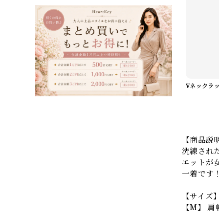
【商品説
洗練され
エットが
一着です
【サイズ
【M】 肩幅