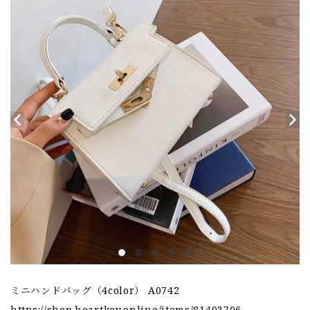
ミニハンドバッグ（4color） A0742
https://shop.heartkey.online/items/81403706