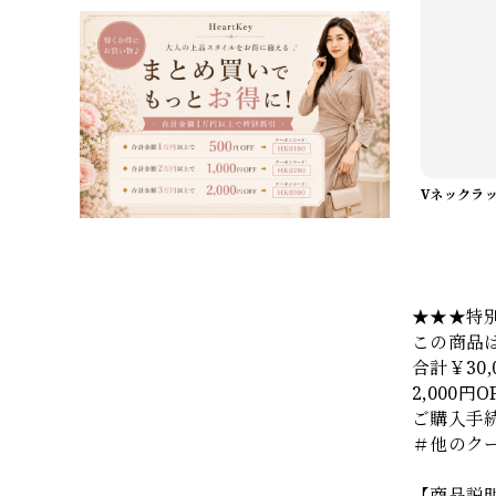
★★★特
この商品
合計￥30
2,000円
ご購入手
＃他のク
【商品説