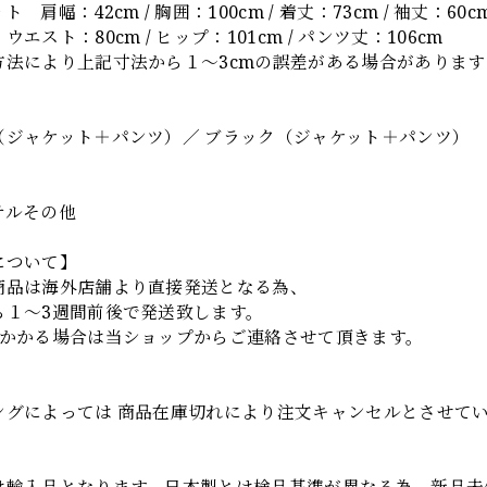
 肩幅：42cm / 胸囲：100cm / 着丈：73cm / 袖丈：60c
エスト：80cm / ヒップ：101cm / パンツ丈：106cm
方法により上記寸法から１～3cmの誤差がある場合があります
】
（ジャケット＋パンツ）／ ブラック（ジャケット＋パンツ）
テルその他
について】
商品は海外店舗より直接発送となる為、
ら１～3週間前後で発送致します。
上かかる場合は当ショップからご連絡させて頂きます。
項
ングによっては 商品在庫切れにより注文キャンセルとさせて
は輸入品となります。日本製とは検品基準が異なる為、新品未