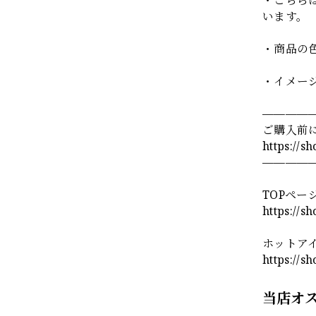
います。
・商品の
・イメー
————
ご購入前
https://s
————
TOPペー
https://s
ホットア
https://s
当店オ