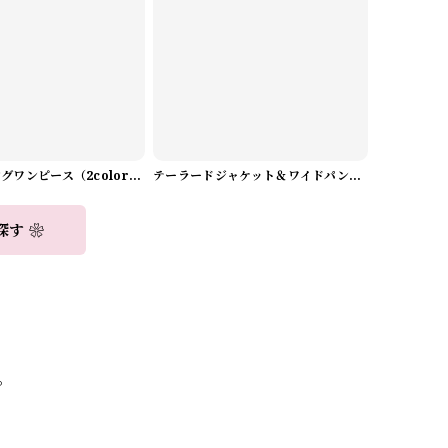
Aラインロングワンピース（2color） A0908
テーラードジャケット＆ワイドパンツスーツwithスカーフ A0987
探す ❀
。