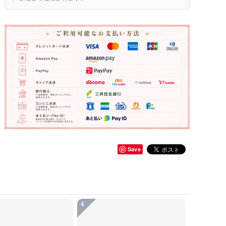
Save
4