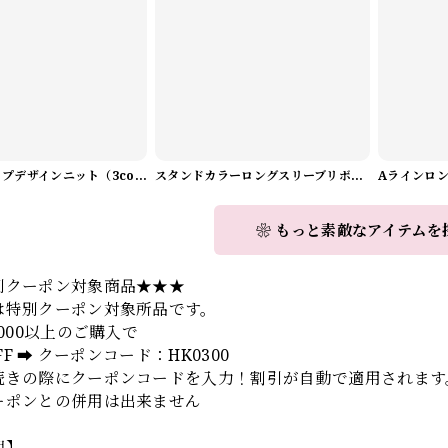
Vネックラップデザインニット（3color） A1008
スタンドカラーロングスリーブリボンブラウス（3color） A1126
❀ もっと素敵なアイテムを
別クーポン対象商品★★★
は特別クーポン対象所品です。
,000以上のご購入で
OFF ➡️ クーポンコード：HK0300
続きの際にクーポンコードを入力！割引が自動で適用されます
ーポンとの併用は出来ません
明】