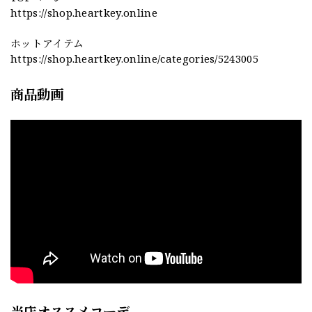
https://shop.heartkey.online
ホットアイテム
https://shop.heartkey.online/categories/5243005
商品動画