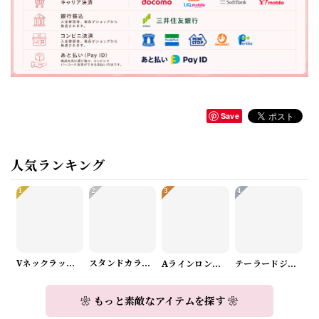
Save
人気ランキング
1
2
3
4
Vネックラップデザインニット（3color） A1008
スタンドカラーロングスリーブリボンブラウス（3color） A1126
Aラインロングワンピース（2color） A0908
テーラードジャケット＆ワイドパンツスーツwithスカーフ A0987
❀ もっと素敵なアイテムを探す ❀