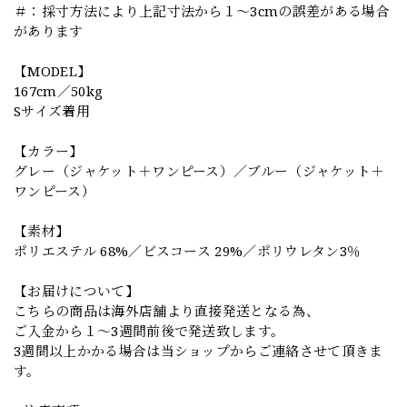
＃：採寸方法により上記寸法から１～3cmの誤差がある場合
があります
【MODEL】
167cm／50kg
Sサイズ着用
【カラー】
グレー（ジャケット＋ワンピース）／ブルー（ジャケット＋
ワンピース）
【素材】
ポリエステル 68%／ビスコース 29%／ポリウレタン3％
【お届けについて】
こちらの商品は海外店舗より直接発送となる為、
ご入金から１～3週間前後で発送致します。
3週間以上かかる場合は当ショップからご連絡させて頂きま
す。