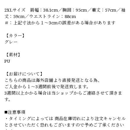
2XLサイズ 肩幅：38.1cm／胸囲：95cm／着丈：57cm／袖
丈：59cm／ウエストライン：88cm
＃：上記寸法から１～3cmの誤差がある場合があります
【カラー】
グレー
【素材】
PU
【お届けについて】
こちらの商品は海外店舗より直接発送となる為、
ご入金から１～3週間前後で発送致します。
3週間以上かかる場合は当ショップからご連絡させて頂きま
す。
◼️注意事項
・タイミングによっては 商品在庫切れにより注文キャンセル
とさせていただく恐れもございますので予めご了承ください