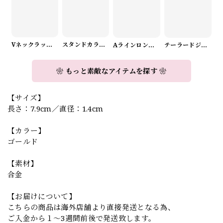
Vネックラップデザインニット（3color） A1008
スタンドカラーロングスリーブリボンブラウス（3color） A1126
Aラインロングワンピース（2color） A0908
テーラードジャケット＆ワイドパンツスーツwithスカーフ A0987
❀ もっと素敵なアイテムを探す ❀
【サイズ】
長さ：7.9cm／直径：1.4cm
【カラー】
ゴールド
【素材】
合金
【お届けについて】
こちらの商品は海外店舗より直接発送となる為、
ご入金から１～3週間前後で発送致します。