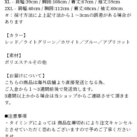
XL - 肩幅:39cm / 胸囲:108cm / 着丈:67cm / 袖丈:59cm
2XL - 肩幅:40cm / 胸囲:112cm / 着丈:68cm / 袖丈:60cm
＃：採寸方法によ上記寸法から１～3cmの誤差がある場合が
あります
【カラー】
レッド／ライトグリーン／ホワイト／ブルー／アプリコット
【素材】
ポリエステルその他
【お届けについて】
こちらの商品は海外店舗より直接発送となる為、
ご入金から１～3週間前後で発送致します。
3週間以上かかる場合は当ショップからご連絡させて頂きま
す。
◼️注意事項
・タイミングによっては 商品在庫切れにより注文キャンセル
とさせていただく恐れもございますので予めご了承ください
ませ。