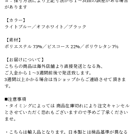
＃：採寸方法により上記寸法から１～3cmの誤差がある場合
があります
【カラー】
ライトブルー／オフホワイト／ブラック
【素材】
ポリエステル 73%／ビスコース 22%／ポリウレタン7％
【お届けについて】
こちらの商品は海外店舗より直接発送となる為、
ご入金から１～3週間前後で発送致します。
3週間以上かかる場合は当ショップからご連絡させて頂きま
す。
◼️注意事項
・タイミングによっては 商品在庫切れにより注文キャンセル
とさせていただく恐れもございますので予めご了承ください
ませ。
・こちらは輸入品となります。日本製とは検品基準が異なる